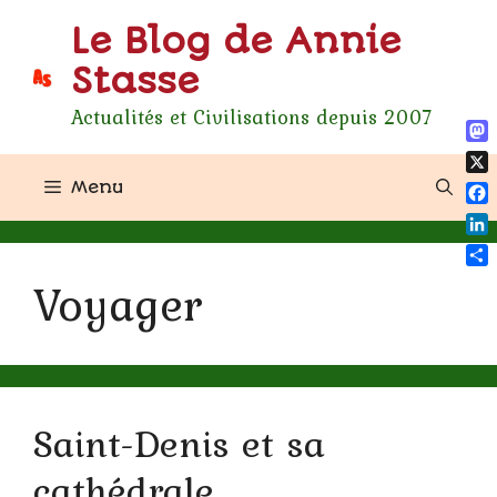
Aller
Le Blog de Annie
au
contenu
Stasse
Actualités et Civilisations depuis 2007
Ma
X
Menu
Fa
Lin
Par
Voyager
Saint-Denis et sa
cathédrale