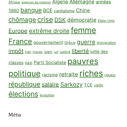
Algérie
Allemagne
années
Afrique
agences de notation
banque
BCE
Chine
1960
capitalisme
crise
chômage
DSK
démocratie
Etats-Unis
femme
extrême droite
Europe
France
guerre
gouvernement
Grèce
immigration
impôt
liberté
lutte des
Iran
islam
justice
Irlande
juif
pauvres
Parti Socialiste
classes
nazi
riches
politique
retraite
racisme
rigueur
république
Sarkozy
salaire
TCE
vieillir
élections
évolution
Méta