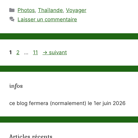
Catégories
Photos
,
Thaïlande
,
Voyager
Laisser un commentaire
Page
Page
Page
1
2
…
11
→
suivant
infos
ce blog fermera (normalement) le 1er juin 2026
Articles récents