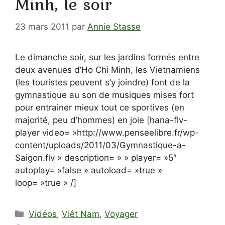
Minh, le soir
23 mars 2011
par
Annie Stasse
Le dimanche soir, sur les jardins formés entre
deux avenues d’Ho Chi Minh, les Vietnamiens
(les touristes peuvent s’y joindre) font de la
gymnastique au son de musiques mises fort
pour entrainer mieux tout ce sportives (en
majorité, peu d’hommes) en joie [hana-flv-
player video= »http://www.penseelibre.fr/wp-
content/uploads/2011/03/Gymnastique-a-
Saigon.flv » description= » » player= »5″
autoplay= »false » autoload= »true »
loop= »true » /]
Catégories
Vidéos
,
Viêt Nam
,
Voyager